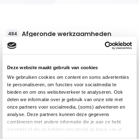
Afgeronde werkzaamheden
484
Deze website maakt gebruik van cookies
Stroomonderbreking
We gebruiken cookies om content en soms advertenties
De werkzaamheden zijn afgerond.
te personaliseren, om functies voor socialmedia te
bieden en om ons websiteverkeer te analyseren. Ook
Postcode
Plaats en wijk/buurt
Stroomonderbreking
7573BN
Oldenzaal
delen we informatie over je gebruik van onze site met
De werkzaamheden zijn afgerond.
Van
Tot
onze partners voor socialmedia, (soms) adverteren en
28-07-2026 | 08:30
28-07-2026 | 15:00
analyse. Deze partners kunnen deze gegevens
Aantal klanten
Soort werkzaamheden
Postcodes
Plaats en wijk/buurt
Stroomonderbreking
8
Onderhoudswerkzaamheden
7572AB
7572ZV
Oldenzaal
combineren met andere informatie die je aan ze hebt
De werkzaamheden zijn afgerond.
Van
Tot
verstrekt of die ze hebben verzameld op basis van je
24-07-2026 | 09:00
24-07-2026 | 15:00
gebruik van hun services.
Aantal klanten
Soort werkzaamheden