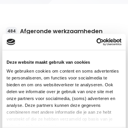
Afgeronde werkzaamheden
484
Deze website maakt gebruik van cookies
Stroomonderbreking
We gebruiken cookies om content en soms advertenties
De werkzaamheden zijn afgerond.
te personaliseren, om functies voor socialmedia te
bieden en om ons websiteverkeer te analyseren. Ook
Postcode
Plaats en wijk/buurt
Stroomonderbreking
7573BN
Oldenzaal
delen we informatie over je gebruik van onze site met
De werkzaamheden zijn afgerond.
Van
Tot
onze partners voor socialmedia, (soms) adverteren en
28-07-2026 | 08:30
28-07-2026 | 15:00
analyse. Deze partners kunnen deze gegevens
Aantal klanten
Soort werkzaamheden
Postcodes
Plaats en wijk/buurt
Stroomonderbreking
8
Onderhoudswerkzaamheden
7572AB
7572ZV
Oldenzaal
combineren met andere informatie die je aan ze hebt
De werkzaamheden zijn afgerond.
Van
Tot
verstrekt of die ze hebben verzameld op basis van je
24-07-2026 | 09:00
24-07-2026 | 15:00
gebruik van hun services.
Aantal klanten
Soort werkzaamheden