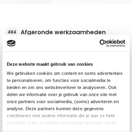
Afgeronde werkzaamheden
484
Deze website maakt gebruik van cookies
Stroomonderbreking
We gebruiken cookies om content en soms advertenties
De werkzaamheden zijn afgerond.
te personaliseren, om functies voor socialmedia te
bieden en om ons websiteverkeer te analyseren. Ook
Postcode
Plaats en wijk/buurt
Stroomonderbreking
7573BN
Oldenzaal
delen we informatie over je gebruik van onze site met
De werkzaamheden zijn afgerond.
Van
Tot
onze partners voor socialmedia, (soms) adverteren en
28-07-2026 | 08:30
28-07-2026 | 15:00
analyse. Deze partners kunnen deze gegevens
Aantal klanten
Soort werkzaamheden
Postcodes
Plaats en wijk/buurt
Stroomonderbreking
8
Onderhoudswerkzaamheden
7572AB
7572ZV
Oldenzaal
combineren met andere informatie die je aan ze hebt
De werkzaamheden zijn afgerond.
Van
Tot
verstrekt of die ze hebben verzameld op basis van je
24-07-2026 | 09:00
24-07-2026 | 15:00
gebruik van hun services.
Aantal klanten
Soort werkzaamheden