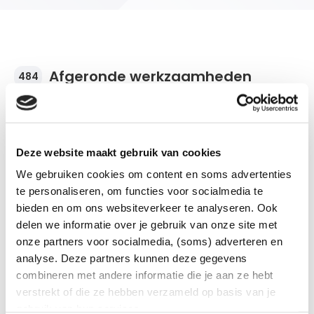
Afgeronde werkzaamheden
484
Deze website maakt gebruik van cookies
Stroomonderbreking
We gebruiken cookies om content en soms advertenties
De werkzaamheden zijn afgerond.
te personaliseren, om functies voor socialmedia te
bieden en om ons websiteverkeer te analyseren. Ook
Postcode
Plaats en wijk/buurt
Stroomonderbreking
7573BN
Oldenzaal
delen we informatie over je gebruik van onze site met
De werkzaamheden zijn afgerond.
Van
Tot
onze partners voor socialmedia, (soms) adverteren en
28-07-2026 | 08:30
28-07-2026 | 15:00
analyse. Deze partners kunnen deze gegevens
Aantal klanten
Soort werkzaamheden
Postcodes
Plaats en wijk/buurt
Stroomonderbreking
8
Onderhoudswerkzaamheden
7572AB
7572ZV
Oldenzaal
combineren met andere informatie die je aan ze hebt
De werkzaamheden zijn afgerond.
Van
Tot
verstrekt of die ze hebben verzameld op basis van je
24-07-2026 | 09:00
24-07-2026 | 15:00
gebruik van hun services.
Aantal klanten
Soort werkzaamheden