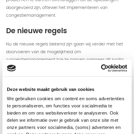
problemen te kunnen overbruggen tot de oplossingen
doorgevoerd zijn, oftewel het implementeren van
congestiemanagement.
De nieuwe regels
Nu de nieuwe regels bekend zijn gaan wij verder met het
doorvoeren van de mogelijkheid om
congestiemanagement toe te passen wanneer dit nodig
blijkt te zijn. Dit kan bijvoorbeeld voorkomen als de situatie
ontstaat dat verzwaringen niet op tijd kunnen worden
gerealiseerd. Zo zijn we daarvoor onder andere al
Deze website maakt gebruik van cookies
aangesloten op het gezamenlijk ontwikkelde
We gebruiken cookies om content en soms advertenties
handelsplatform genaamd GOPACS wat een rol speelt in
te personaliseren, om functies voor socialmedia te
congestiemanagement.
bieden en om ons websiteverkeer te analyseren. Ook
delen we informatie over je gebruik van onze site met
Meer weten?
Bekijk de publicatie
op de website van de
onze partners voor socialmedia, (soms) adverteren en
ACM voor meer informatie.