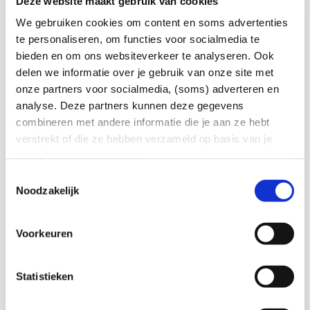
Deze website maakt gebruik van cookies
Op sommige elektriciteitsmeters kun je tot
wel 4 meterstanden aflezen. Telwerk 1 en 2
We gebruiken cookies om content en soms advertenties
te personaliseren, om functies voor socialmedia te
geven het verbruik weer en telwerk 3 en 4
bieden en om ons websiteverkeer te analyseren. Ook
de de hoeveelheid energie die je
delen we informatie over je gebruik van onze site met
teruglevert (bijv. bij zonnepanelen). Twijfel
onze partners voor socialmedia, (soms) adverteren en
je over wat je moet noteren en uploaden?
analyse. Deze partners kunnen deze gegevens
combineren met andere informatie die je aan ze hebt
Bekijk dan de standen op hetzelfde tijdstip
verstrekt of die ze hebben verzameld op basis van je
twee dagen achter elkaar. Geef de
gebruik van hun services.
standen door die veranderd zijn. Cijfers
Toestemmingsselectie
achter de komma hoef je niet in te voeren.
Noodzakelijk
Bekijk ook de handleidingen
van slimme
meters voor het aflezen (een nieuw
Voorkeuren
venster opent zich).
Statistieken
Telwerk 1