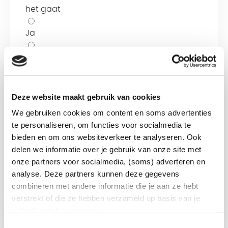
het gaat
Ja
Nee
Verwacht aantal m3 per uur
Deze website maakt gebruik van cookies
We gebruiken cookies om content en soms advertenties
Akkoord
te personaliseren, om functies voor socialmedia te
Ja, ik heb het
privacy statement
gelezen
bieden en om ons websiteverkeer te analyseren. Ook
en ga akkoord met het verzenden van mijn
delen we informatie over je gebruik van onze site met
gegevens.
onze partners voor socialmedia, (soms) adverteren en
analyse. Deze partners kunnen deze gegevens
combineren met andere informatie die je aan ze hebt
Verzenden
verstrekt of die ze hebben verzameld op basis van je
gebruik van hun services.
Toestemmingsselectie