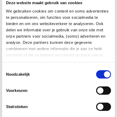
Deze website maakt gebruik van cookies
voor meer
Kijk op Mijnaansluiting.nl
We gebruiken cookies om content en soms advertenties
informatie over de nodige
te personaliseren, om functies voor socialmedia te
bieden en om ons websiteverkeer te analyseren. Ook
voorbereidingen
.
delen we informatie over je gebruik van onze site met
onze partners voor socialmedia, (soms) adverteren en
Op Mijnaansluiting.nl vind je alle
analyse. Deze partners kunnen deze gegevens
informatie die je nodig hebt! Lees meer
combineren met andere informatie die je aan ze hebt
het indienen van een aanvraag
verstrekt of die ze hebben verzameld op basis van je
over
en
gebruik van hun services.
wat je nodig hebt bij het
meer specifiek
indienen van een aanvraag
Toestemmingsselectie
(je verlaat
Noodzakelijk
de Coteq-website).
Account aanmaken
Voorkeuren
Let op: als je nog geen account hebt,
moet je er één aanmaken om je
Statistieken
aanvraag te kunnen doen. Dat doe je dus
ook zelf op Mijnaansluiting.nl. Je hebt een