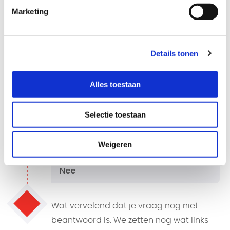
Marketing
e-mailadres nodig en voert een
zelfgekozen wachtwoord in waarna je je
acount moet activeren.
Details tonen
Is je vraag beantwoord?
Alles toestaan
Selectie toestaan
Ja
Weigeren
Nee
Wat vervelend dat je vraag nog niet
beantwoord is. We zetten nog wat links