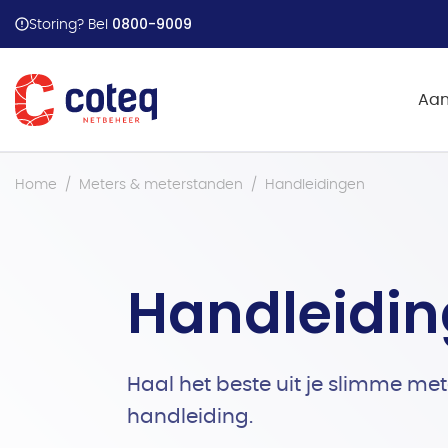
Stappenplan energiehu
0800-9009
Storing? Bel
Aan
Home
Meters & meterstanden
Handleidingen
Handleidi
Haal het beste uit je slimme met
handleiding.