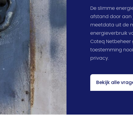
De slimme energi
afstand door aan 
meetdata uit de m
energieverbruik v
Coteq Netbeheer 
toestemming nooi
privacy.
Bekijk alle vra