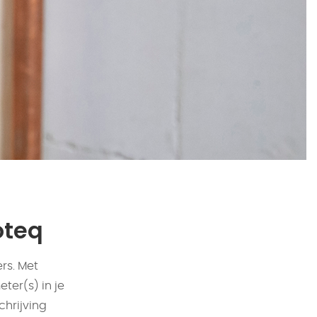
oteq
rs. Met
ter(s) in je
chrijving