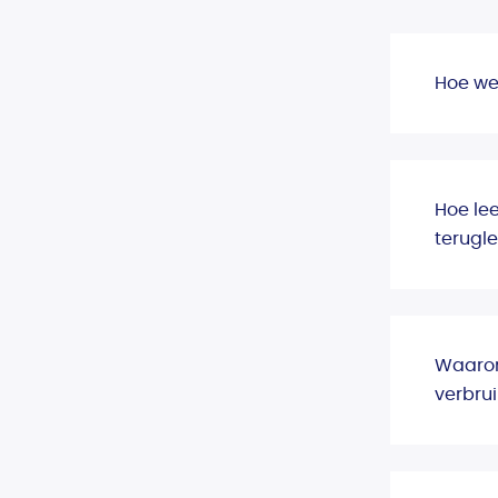
Hoe wee
Hoe lee
terugl
Waarom
verbru