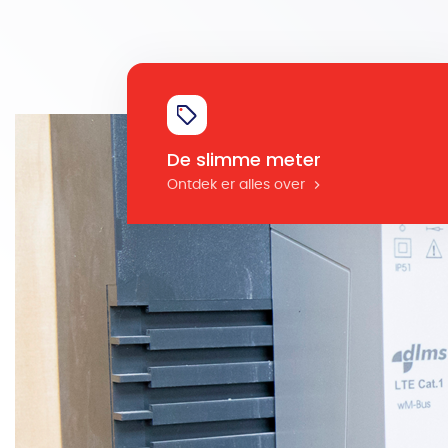
De slimme meter
Ontdek er alles over