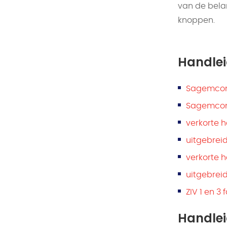
van de bela
knoppen.
Handlei
Sagemcom 
Sagemcom 
verkorte h
uitgebrei
verkorte h
uitgebrei
ZIV 1 en 3
Handle