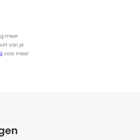
og meer
ort van je
l
voor meer
agen