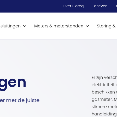
energiefraude?
bs
Tarieven bekijken
Technisch probleem melden met je
Vind hier het antwoord op veel
Over Coteq
Tarieven
Maatschappelijk prioriteren
slimme meter
Ontdek meer
vragen.
aanvragen
Verbruiksonderzoek aanvragen
sluitingen
Meters & meterstanden
Storing 
ngen
Er zijn vers
elektricitei
beschikken o
gasmeter. M
er met de juiste
slimme mete
handleiding