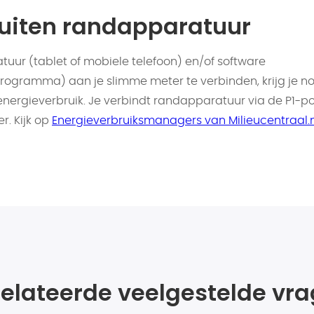
uiten randapparatuur
uur (tablet of mobiele telefoon) en/of software
ogramma) aan je slimme meter te verbinden, krijg je n
e energieverbruik. Je verbindt randapparatuur via de P1-po
r. Kijk op
Energieverbruiksmanagers van Milieucentraal.n
elateerde veelgestelde vr