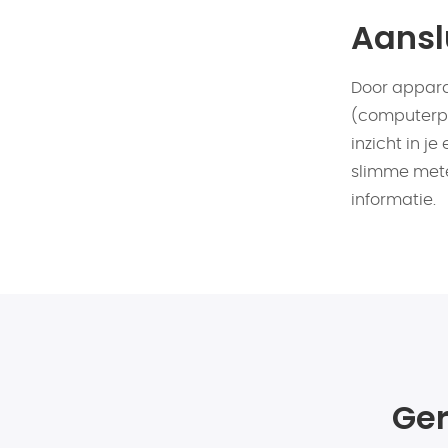
Aansl
Door apparat
(computerpr
inzicht in j
slimme mete
informatie.
Ger