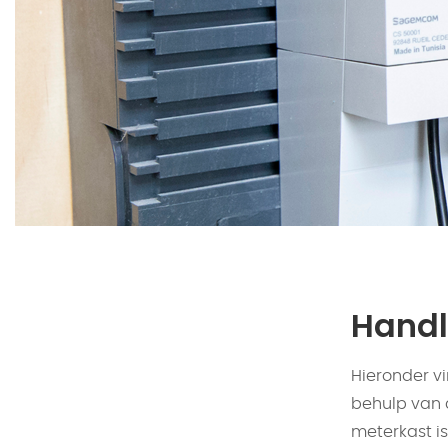
Handl
Hieronder v
behulp van 
meterkast is