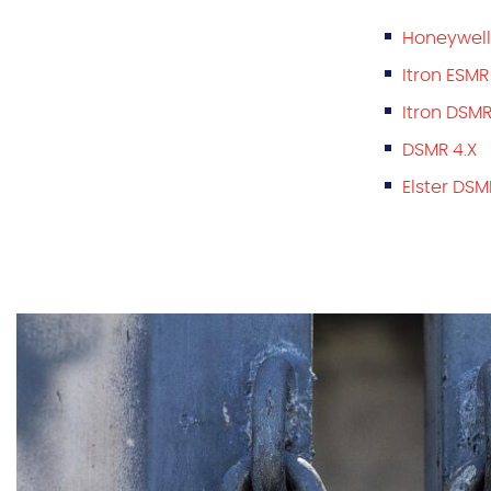
Honeywell
Itron ESMR
Itron DSMR
DSMR 4.X
Elster DSM