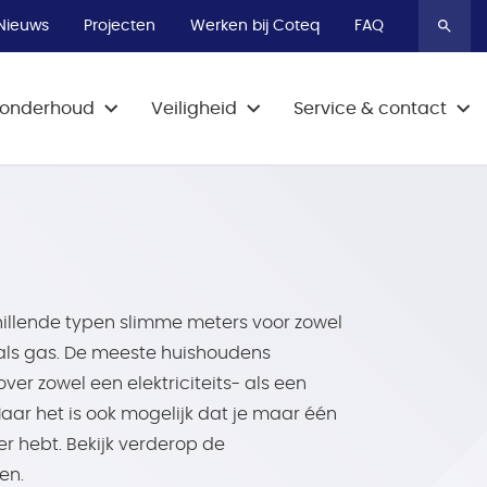
Bel 0800-9009
Bel 0800-9009
Bel 0800-9009
Nieuws
Projecten
Werken bij Coteq
FAQ
& onderhoud
Veiligheid
Service & contact
chillende typen slimme meters voor zowel
t als gas. De meeste huishoudens
ver zowel een elektriciteits- als een
aar het is ook mogelijk dat je maar één
r hebt. Bekijk verderop de
en.