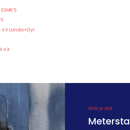
 ESMR 5
 5
 4.X Landis+Gyr
R 4.X
Wist je dat
Meterst