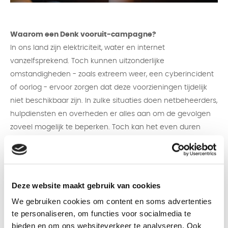
Waarom een Denk vooruit-campagne?
In ons land zijn elektriciteit, water en internet
vanzelfsprekend. Toch kunnen uitzonderlijke
omstandigheden - zoals extreem weer, een cyberincident
of oorlog - ervoor zorgen dat deze voorzieningen tijdelijk
niet beschikbaar zijn. In zulke situaties doen netbeheerders,
hulpdiensten en overheden er alles aan om de gevolgen
zoveel mogelijk te beperken. Toch kan het even duren
voordat alles weer functioneert. Daarom is het verstandig
dat ieder huishouden zich kan redden in de eerste dagen
na een storing of noodsituatie. De landelijke overheid
stimuleert iedereen een noodpakket in huis te halen via de
Deze website maakt gebruik van cookies
Denk vooruit-campagne.​ Door eenvoudige
We gebruiken cookies om content en soms advertenties
voorbereidingen te treffen, zoals het samenstellen van een
te personaliseren, om functies voor socialmedia te
noodpakket, kan iedereen bijdragen aan zijn eigen
bieden en om ons websiteverkeer te analyseren. Ook