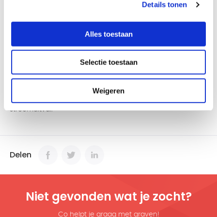
Details tonen
zetten we sterk in op cybersecurity. Mocht de stroom toch
uitvallen dan staan we paraat om de stroomvoorziening zo
Alles toestaan
snel mogelijk te herstellen.
Ga naar de speciale website
Selectie toestaan
Op
denkvooruit.nl
staat een overzicht van wat er in een
noodpakket hoort. En wat huishoudens nog meer kunnen
Weigeren
doen om voorbereid te zijn op situaties zoals langdurige
stroomuitval.
Delen
Niet gevonden wat je zocht?
Co helpt je graag met graven!