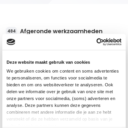
Afgeronde werkzaamheden
484
Deze website maakt gebruik van cookies
Stroomonderbreking
We gebruiken cookies om content en soms advertenties
De werkzaamheden zijn afgerond.
te personaliseren, om functies voor socialmedia te
bieden en om ons websiteverkeer te analyseren. Ook
Postcode
Plaats en wijk/buurt
Stroomonderbreking
7573BN
Oldenzaal
delen we informatie over je gebruik van onze site met
De werkzaamheden zijn afgerond.
Van
Tot
onze partners voor socialmedia, (soms) adverteren en
28-07-2026 | 08:30
28-07-2026 | 15:00
analyse. Deze partners kunnen deze gegevens
Aantal klanten
Soort werkzaamheden
Postcodes
Plaats en wijk/buurt
Stroomonderbreking
8
Onderhoudswerkzaamheden
7572AB
7572ZV
Oldenzaal
combineren met andere informatie die je aan ze hebt
De werkzaamheden zijn afgerond.
Van
Tot
verstrekt of die ze hebben verzameld op basis van je
24-07-2026 | 09:00
24-07-2026 | 15:00
gebruik van hun services.
Aantal klanten
Soort werkzaamheden