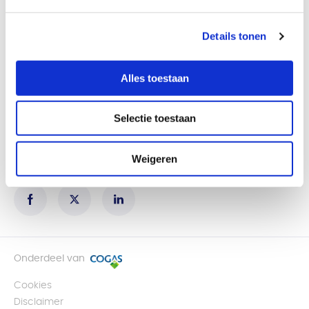
Coteq
Details tonen
Open data
Waar zijn we aan het werk
Alles toestaan
Jaarverslagen
Tarieven
Pers
Selectie toestaan
0546 - 836 666
Weigeren
Werkdagen 08.00 - 17.00 uur
Onderdeel van
Cookies
Disclaimer