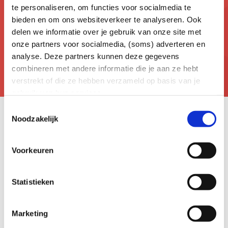
te personaliseren, om functies voor socialmedia te
Niet gevonden wat je zocht?
bieden en om ons websiteverkeer te analyseren. Ook
delen we informatie over je gebruik van onze site met
Co helpt je graag met graven!
onze partners voor socialmedia, (soms) adverteren en
analyse. Deze partners kunnen deze gegevens
combineren met andere informatie die je aan ze hebt
verstrekt of die ze hebben verzameld op basis van je
gebruik van hun services.
Toestemmingsselectie
Noodzakelijk
Voorkeuren
Snel naar
Energie terugleveren als particulier
Statistieken
Energie terugleveren als bedrijf
Groen gas produceren en terugleveren
Marketing
Een volmacht aanvragen
Alles over de slimme meter