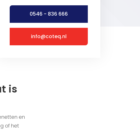
0546 - 836 666
info@coteq.nl
t is
enetten en
g of het