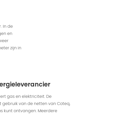
. In de
gen en
weer
ter zijn in
ergieleverancier
rt gas en elektriciteit. De
 gebruik van de netten van Coteq,
 gas kunt ontvangen. Meerdere