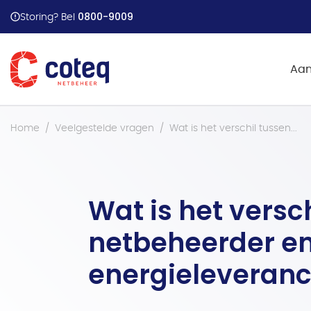
Stappenplan energiehu
0800-9009
Storing? Bel
Aan
Home
Veelgestelde vragen
Wat is het verschil tussen...
Wat is het versc
netbeheerder e
energieleveranc