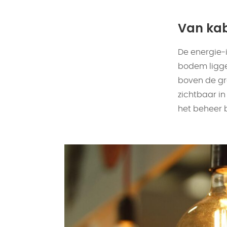
Van kab
De energie-i
bodem ligge
boven de gr
zichtbaar in
het beheer 