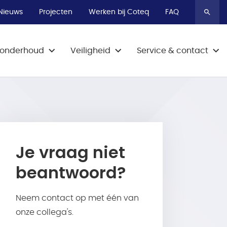
Bel 0800-9009
Bel 0800-9009
Bel 0800-9009
Nieuws
Projecten
Werken bij Coteq
FAQ
& onderhoud
Veiligheid
Service & contact
Je vraag niet
beantwoord?
Neem contact op met één van
onze collega's.