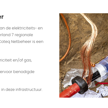
er
n de elektriciteits- en
erland 7 regionale
 Coteq Netbeheer is een
iciteit en/of gas,
iervoor benodigde
in deze infrastructuur.