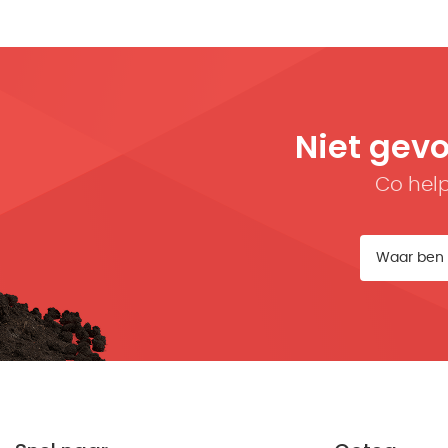
Niet gev
Co help