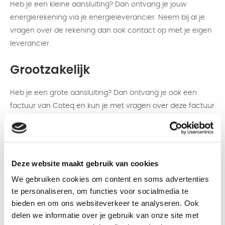
Heb je een kleine aansluiting? Dan ontvang je jouw
energierekening via je energieleverancier. Neem bij al je
vragen over de rekening dan ook contact op met je eigen
leverancier.
Grootzakelijk
Heb je een grote aansluiting? Dan ontvang je ook een
factuur van Coteq en kun je met vragen over deze factuur
bij ons terecht via het telefoonnummer 0546 – 836 666,
via e-mail info@coteq.nl of ons contactformulier.
Deze website maakt gebruik van cookies
Verschil kleine aansluiting en
We gebruiken cookies om content en soms advertenties
grote aansluiting
te personaliseren, om functies voor socialmedia te
bieden en om ons websiteverkeer te analyseren. Ook
Heb je een elektriciteitsaansluiting die kleiner is dan 3x80
delen we informatie over je gebruik van onze site met
ampère en een gasaansluiting met een capaciteit kleiner