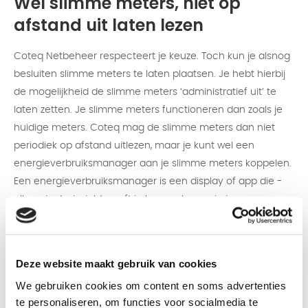
Wel slimme meters, niet op
afstand uit laten lezen
Coteq Netbeheer respecteert je keuze. Toch kun je alsnog
besluiten slimme meters te laten plaatsen. Je hebt hierbij
de mogelijkheid de slimme meters ‘administratief uit’ te
laten zetten. Je slimme meters functioneren dan zoals je
huidige meters. Coteq mag de slimme meters dan niet
periodiek op afstand uitlezen, maar je kunt wel een
energieverbruiksmanager aan je slimme meters koppelen.
Een energieverbruiksmanager is een display of app die -
alleen jou! - inzicht geeft in hoeveel energie je op een
bepaald moment verbruikt. Dit inzicht kan je helpen
energie te besparen. Lees meer over
Energieverbruikmanagers op de site van Milieucentraal
.
Deze website maakt gebruik van cookies
We gebruiken cookies om content en soms advertenties
Als de slimme meters ‘administratief uit’ staan, dien je nog
te personaliseren, om functies voor socialmedia te
steeds zelf jaarlijks je meterstanden door te geven. Ook