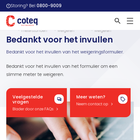
0800-9009
Storing? Bel
Meters &
Slimme meter
Bedankt slimme meter
Home
meterstanden
weigeren
weigeren
Bedankt voor het invullen
Bedankt voor het invullen van het weigeringsformulier.
Bedankt voor het invullen van het formulier om een
slimme meter te weigeren.
Veelgestelde
Meer weten?
vragen
Neem contact op
Blader door onze FAQs