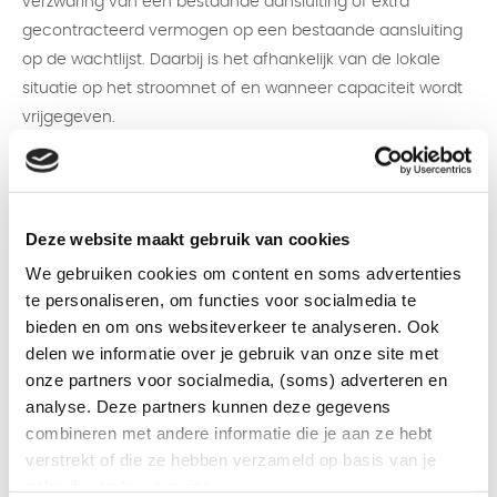
verzwaring van een bestaande aansluiting of extra
gecontracteerd vermogen op een bestaande aansluiting
op de wachtlijst. Daarbij is het afhankelijk van de lokale
situatie op het stroomnet of en wanneer capaciteit wordt
vrijgegeven.
Wat betekent dit voor huishoudens?
Als er geen nieuwe of zwaardere aansluiting nodig is,
verandert er niets. Als er wel meer stroom nodig is, is het
Deze website maakt gebruik van cookies
verstandig om eerst te bekijken wat er wel kan binnen de
We gebruiken cookies om content en soms advertenties
huidige aansluiting, bijvoorbeeld door stroomgebruik
te personaliseren, om functies voor socialmedia te
slimmer over de dag te verdelen en zo piekverbruik te
bieden en om ons websiteverkeer te analyseren. Ook
vermijden. Aanvragen van huishoudens na 1 juli voor een
delen we informatie over je gebruik van onze site met
nieuwe of zwaardere stroomaansluiting kunnen te maken
onze partners voor socialmedia, (soms) adverteren en
krijgen met een langere doorlooptijd voordat de aanvraag
analyse. Deze partners kunnen deze gegevens
wordt toegekend. Voor kleine en grote bedrijven geldt dat
combineren met andere informatie die je aan ze hebt
verstrekt of die ze hebben verzameld op basis van je
zij in de meeste gevallen langer moeten wachten, omdat
gebruik van hun services.
zij geen prioriteit kunnen aanvragen.