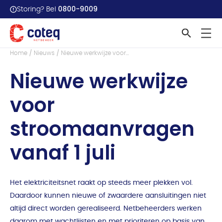
0800-9009
Storing? Bel
Terug naar overzicht
Home
Nieuws
Nieuwe werkwijze voor...
Nieuwe werkwijze
voor
stroomaanvragen
vanaf 1 juli
Het elektriciteitsnet raakt op steeds meer plekken vol.
Daardoor kunnen nieuwe of zwaardere aansluitingen niet
altijd direct worden gerealiseerd. Netbeheerders werken
daarom met wachtlijsten en met prioriteren op basis van