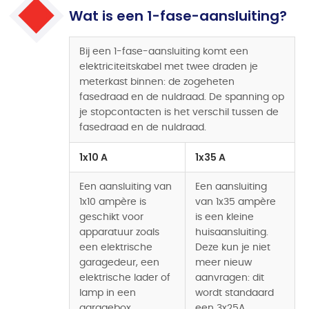
Wat is een 1-fase-aansluiting?
Bij een 1-fase-aansluiting komt een
elektriciteitskabel met twee draden je
meterkast binnen: de zogeheten
fasedraad en de nuldraad. De spanning op
je stopcontacten is het verschil tussen de
fasedraad en de nuldraad.
1x10 A
1x35 A
Een aansluiting van
Een aansluiting
1x10 ampère is
van 1x35 ampère
geschikt voor
is een kleine
apparatuur zoals
huisaansluiting.
een elektrische
Deze kun je niet
garagedeur, een
meer nieuw
elektrische lader of
aanvragen: dit
lamp in een
wordt standaard
garagebox.
een 3x25A.