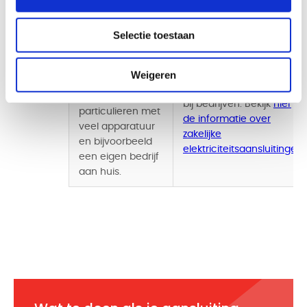
3x80 A
Groter dan 3x80 A
Selectie toestaan
De 3x80 ampère-
aansluiting is een
Weigeren
Een aansluiting groter
hele grote
dan 3x80 ampère zie je
aansluiting voor
bij bedrijven. Bekijk
hier
particulieren met
de informatie over
veel apparatuur
zakelijke
en bijvoorbeeld
elektriciteitsaansluitingen
.
een eigen bedrijf
aan huis.