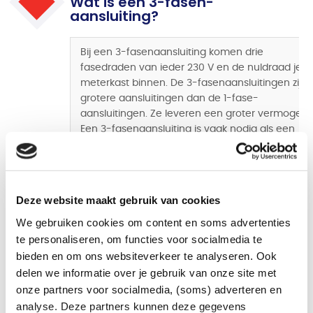
Wat is een 3-fasen-
aansluiting?
Bij een 3-fasenaansluiting komen drie
fasedraden van ieder 230 V en de nuldraad je
meterkast binnen. De 3-fasenaansluitingen zijn
grotere aansluitingen dan de 1-fase-
aansluitingen. Ze leveren een groter vermogen.
Een 3-fasenaansluiting is vaak nodig als een
installateur of leverancier adviseert om
krachtstroom aan te leggen.
3x25 A
3x35 A
Deze website maakt gebruik van cookies
Een aansluiting
We gebruiken cookies om content en soms advertenties
van 3x25 ampère
te personaliseren, om functies voor socialmedia te
is een standaard
bieden en om ons websiteverkeer te analyseren. Ook
huisaansluiting.
De 3x35 ampère-
delen we informatie over je gebruik van onze site met
Het is geschikt
aansluiting is een grote
onze partners voor socialmedia, (soms) adverteren en
voor een woning
huisaansluiting. De
analyse. Deze partners kunnen deze gegevens
met standaard
standaard-aansluiting is