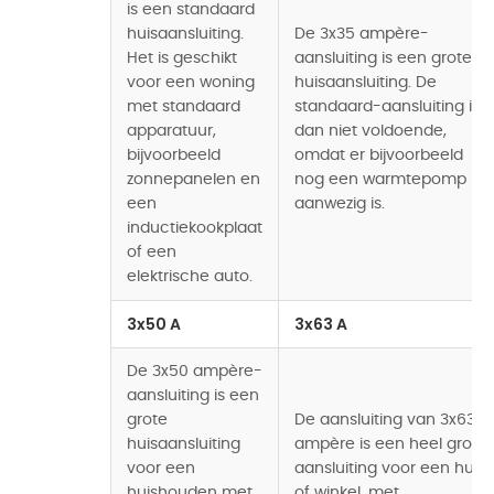
is een standaard
huisaansluiting.
De 3x35 ampère-
Het is geschikt
aansluiting is een grote
voor een woning
huisaansluiting. De
met standaard
standaard-aansluiting is
apparatuur,
dan niet voldoende,
bijvoorbeeld
omdat er bijvoorbeeld
zonnepanelen en
nog een warmtepomp
een
aanwezig is.
inductiekookplaat
of een
elektrische auto.
3x50 A
3x63 A
De 3x50 ampère-
aansluiting is een
grote
De aansluiting van 3x63
huisaansluiting
ampère is een heel grote
voor een
aansluiting voor een huis
huishouden met
of winkel, met