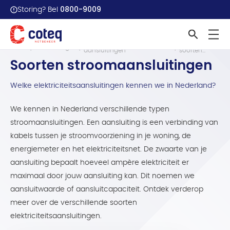
0800-9009
Storing? Bel
Info over soorten
Info over
Home
Aansluitingen
aansluitingen
soorten...
Soorten stroomaansluitingen
Welke elektriciteitsaansluitingen kennen we in Nederland?
We kennen in Nederland verschillende typen
stroomaansluitingen. Een aansluiting is een verbinding van
kabels tussen je stroomvoorziening in je woning, de
energiemeter en het elektriciteitsnet. De zwaarte van je
aansluiting bepaalt hoeveel ampère elektriciteit er
maximaal door jouw aansluiting kan. Dit noemen we
aansluitwaarde of aansluitcapaciteit. Ontdek verderop
meer over de verschillende soorten
elektriciteitsaansluitingen.