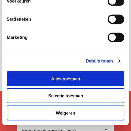
Voorkeuren
Waarom moet ik als particulier zonnepanelen
Statistieken
aanmelden bij Energieleveren.nl?
Marketing
Wat is een zuivere terugleveraansluiting (ZTL)?
Details tonen
Alle vragen op het gebied van duurzame energie
Alles toestaan
Selectie toestaan
Niet gevonden wat je zocht?
Weigeren
Co helpt je graag met graven!