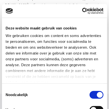
0,8 kW - 1 MW) zelf registreren, jouw installateur dit voor je
laten doen, of
contact met ons opnemen
. Voor registratie
zijn de volgende gegevens van belang:
Deze website maakt gebruik van cookies
EAN-code van de aansluiting
We gebruiken cookies om content en soms advertenties
Merk en type omvormer
te personaliseren, om functies voor socialmedia te
Vermogen van de installatie, aantallen en vermogen
bieden en om ons websiteverkeer te analyseren. Ook
van de zonnepanelen
delen we informatie over je gebruik van onze site met
Datum waarop de installatie in bedrijf is genomen
onze partners voor socialmedia, (soms) adverteren en
analyse. Deze partners kunnen deze gegevens
Zorg ervoor dat je deze gegevens bij de hand hebt, want
combineren met andere informatie die je aan ze hebt
verstrekt of die ze hebben verzameld op basis van je
dan kun je de registratie in één keer gemakkelijk voltooien.
gebruik van hun services.
Toestemmingsselectie
Noodzakelijk
Gerelateerd