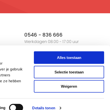
0546 - 836 666
Werkdagen 08.00 - 17.00 uur
aan het werk
Alles toestaan
n
or
er je gebruik
Selectie toestaan
rtners
ie ze hebben
Weigeren
Algemene
ing
Details tonen
Realisatie:
Stimmt