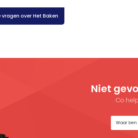
le vragen over Het Baken
Niet gev
Co help