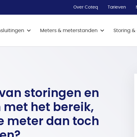
energiefraude?
bs
Tarieven bekijken
Technisch probleem melden met je
Vind hier het antwoord op veel
Over Coteq
Tarieven
Maatschappelijk prioriteren
slimme meter
Ontdek meer
vragen.
aanvragen
Verbruiksonderzoek aanvragen
sluitingen
Meters & meterstanden
Storing 
 van storingen en
met het bereik,
 meter dan toch
en?