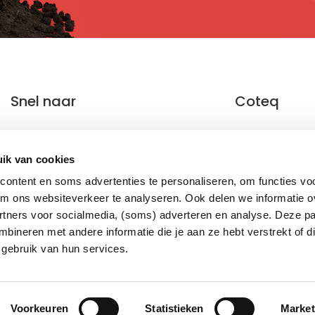
Snel naar
Coteq
Energie terugleveren als particulier
Open data
Energie terugleveren als bedrijf
Waar zijn we 
ik van cookies
Groen gas produceren en terugleveren
Jaarverslage
ontent en soms advertenties te personaliseren, om functies vo
Een volmacht aanvragen
Tarieven
om ons websiteverkeer te analyseren. Ook delen we informatie ov
Alles over de slimme meter
Pers
rtners voor socialmedia, (soms) adverteren en analyse. Deze pa
ineren met andere informatie die je aan ze hebt verstrekt of d
 gebruik van hun services.
Cookies
Disclaimer
Privacy
Responsible
Voorkeuren
Statistieken
Market