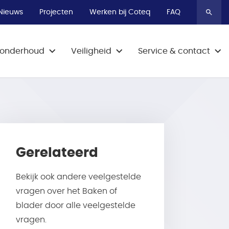
Bel 0800-9009
Bel 0800-9009
Bel 0800-9009
Nieuws
Projecten
Werken bij Coteq
FAQ
& onderhoud
Veiligheid
Service & contact
Gerelateerd
Bekijk ook andere veelgestelde
vragen over het Baken of
blader door alle veelgestelde
vragen.