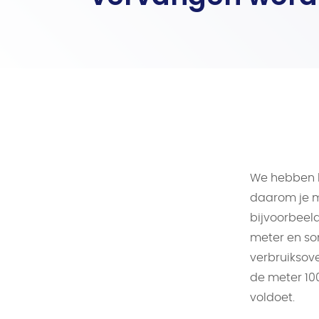
We hebben b
daarom je 
bijvoorbeeld
meter en som
verbruiksov
de meter 10
voldoet.