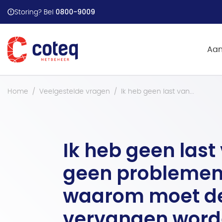
Stappenplan energiehu
0800-9009
Storing? Bel
Aan
Home
Veelgestelde vragen
Ik heb geen last van...
Ik heb geen last
geen problemen 
waarom moet de
vervangen word