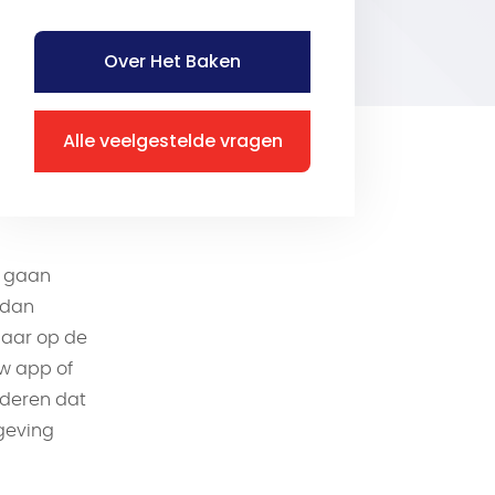
Over Het Baken
Alle veelgestelde vragen
n gaan
 dan
tbaar op de
uw app of
nderen dat
geving