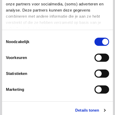
onze partners voor socialmedia, (soms) adverteren en
Werkzaamheden aan het stroomnet De Werf in
analyse. Deze partners kunnen deze gegevens
Almelo
combineren met andere informatie die je aan ze hebt
Thuis & Zakelijk | Thuis & kleinzakelijk | 19 augustus 2025
verstrekt of die ze hebben verzameld op basis van je
gebruik van hun services.
Lees meer
Toestemmingsselectie
Noodzakelijk
Voorkeuren
Statistieken
Marketing
Details tonen