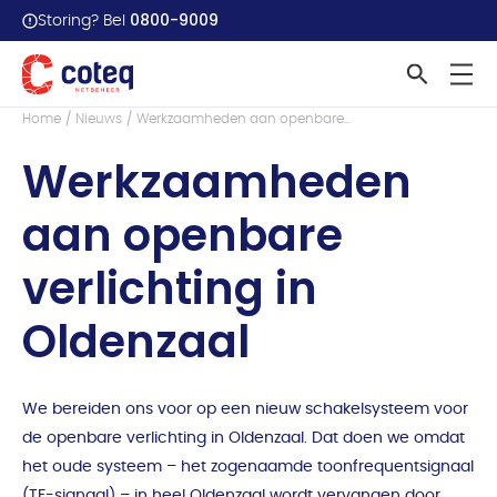
0800-9009
Storing? Bel
Terug naar overzicht
Home
Nieuws
Werkzaamheden aan openbare...
Werkzaamheden
aan openbare
verlichting in
Oldenzaal
We bereiden ons voor op een nieuw schakelsysteem voor
de openbare verlichting in Oldenzaal. Dat doen we omdat
het oude systeem – het zogenaamde toonfrequentsignaal
(TF-signaal) – in heel Oldenzaal wordt vervangen door