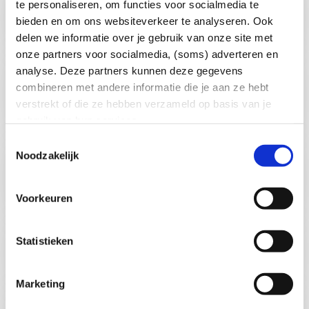
te personaliseren, om functies voor socialmedia te
Wat gebeurt er als ik mijn verbruikslimiet
bieden en om ons websiteverkeer te analyseren. Ook
overschrijd?
delen we informatie over je gebruik van onze site met
onze partners voor socialmedia, (soms) adverteren en
analyse. Deze partners kunnen deze gegevens
Ik ben een grootzakelijke klant en ik heb
combineren met andere informatie die je aan ze hebt
momenteel extra capaciteit nodig. Wat is er
verstrekt of die ze hebben verzameld op basis van je
mogelijk?
gebruik van hun services.
Toestemmingsselectie
Noodzakelijk
Kan ik als grootzakelijke klant een verzoek
indienen voor verhoging van mijn
gecontracteerd transportvermogen?
Voorkeuren
Statistieken
Hoeveel transportcapaciteit is er in Almelo
beschikbaar?
Marketing