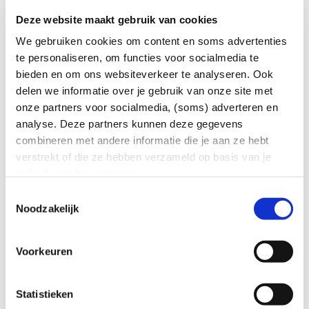
Een met een rode balk onder het display waar een
Deze website maakt gebruik van cookies
verdikking in het midden zit. Deze knop druk je in om de
meterstand te zien.
We gebruiken cookies om content en soms advertenties
Een met drie verschillende knoppen, waarvan een knop
te personaliseren, om functies voor socialmedia te
een afwijkende kleur heeft. Deze knop druk je in om de
bieden en om ons websiteverkeer te analyseren. Ook
meterstand te zien.
delen we informatie over je gebruik van onze site met
onze partners voor socialmedia, (soms) adverteren en
De standen die je afleest geef je zelf door aan de
analyse. Deze partners kunnen deze gegevens
leverancier.
combineren met andere informatie die je aan ze hebt
verstrekt of die ze hebben verzameld op basis van je
Display stuk
gebruik van hun services.
Toestemmingsselectie
Is het display stuk? Maak dan een afspraak via onze
Noodzakelijk
servicedesk. Onze collega's zijn telefonisch bereikbaar via
0546-836 666 op werkdagen tussen 08.00 tot 17.00 uur of
Voorkeuren
stuur een e-mail naar info@coteq.nl.
Statistieken