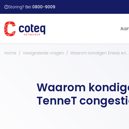
Stappenplan energiehu
0800-9009
Storing? Bel
Aan
Home
Veelgestelde vragen
Waarom kondigen Enexis en...
Waarom kondige
TenneT congesti