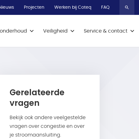
Bel 0800-9009
Bel 0800-9009
Bel 0800-9009
Nieuws
Projecten
Werken bij Coteq
FAQ
& onderhoud
Veiligheid
Service & contact
Gerelateerde
vragen
Bekijk ook andere veelgestelde
vragen over congestie en over
je stroomaansluiting.