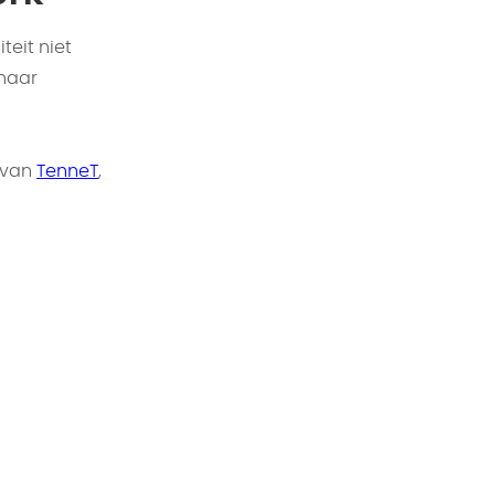
teit niet
 naar
 van
TenneT
,