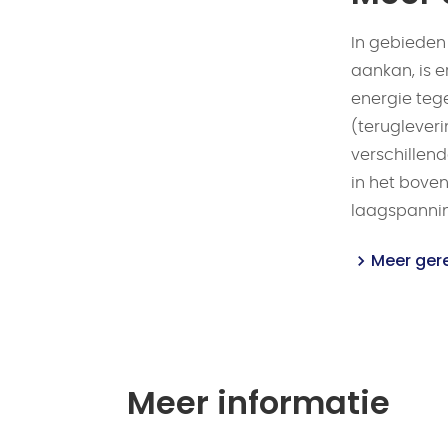
In gebieden 
aankan, is e
energie tege
(teruglever
verschillen
in het bove
laagspanni
Meer ger
Meer informatie