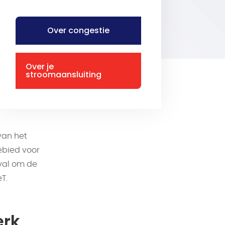
Over congestie
Over je
stroomaansluiting
van het
ebied voor
eval om de
T.
erk