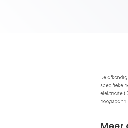
De afkondig
specifieke 
elektricitei
hoogspannin
Meer 