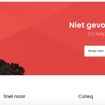
Niet gev
Co help
Snel naar
Coteq