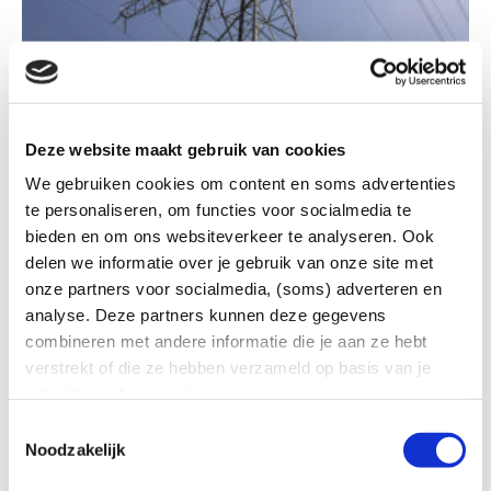
Congestie
Elektriciteitsnet Overijssel bereikt overal maximale
Deze website maakt gebruik van cookies
capaciteit voor afname door grote aansluitingen
We gebruiken cookies om content en soms advertenties
Thuis & Zakelijk | 20 december 2023
te personaliseren, om functies voor socialmedia te
bieden en om ons websiteverkeer te analyseren. Ook
Lees meer
delen we informatie over je gebruik van onze site met
onze partners voor socialmedia, (soms) adverteren en
analyse. Deze partners kunnen deze gegevens
combineren met andere informatie die je aan ze hebt
verstrekt of die ze hebben verzameld op basis van je
gebruik van hun services.
Toestemmingsselectie
Noodzakelijk