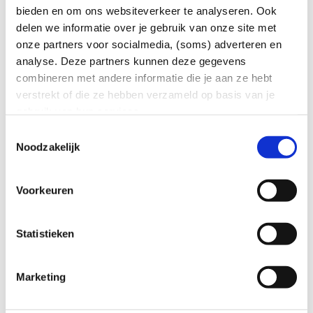
bieden en om ons websiteverkeer te analyseren. Ook
delen we informatie over je gebruik van onze site met
onze partners voor socialmedia, (soms) adverteren en
analyse. Deze partners kunnen deze gegevens
combineren met andere informatie die je aan ze hebt
verstrekt of die ze hebben verzameld op basis van je
Congestie
gebruik van hun services.
Elektriciteitsnet Overijssel bereikt overal maximale
Toestemmingsselectie
capaciteit voor afname door grote aansluitingen
Noodzakelijk
Thuis & Zakelijk | 20 december 2023
Voorkeuren
Lees meer
Statistieken
Marketing