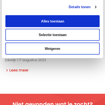
Details tonen
Alles toestaan
Selectie toestaan
Congestie
Vervolgmelding 17 augustus op vooraankondiging
Weigeren
Enexis
Zakelijk | 17 augustus 2023
Lees meer
Niet gevonden wat je zocht?