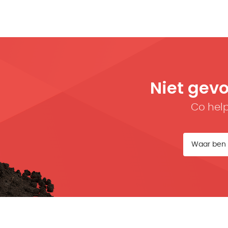
Niet gev
Co help