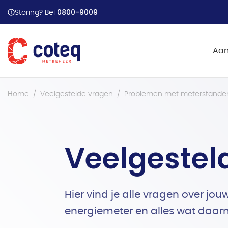
Stappenplan energiehu
0800-9009
Storing? Bel
Aan
Home
Veelgestelde vragen
Problemen met meterstande
Veelgestel
Hier vind je alle vragen over jouw
energiemeter en alles wat daa