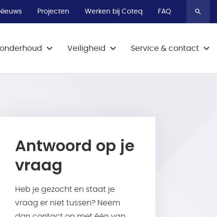
Bel 0800-9009
Bel 0800-9009
Bel 0800-9009
Nieuws
Projecten
Werken bij Coteq
FAQ
& onderhoud
Veiligheid
Service & contact
Antwoord op je
vraag
Heb je gezocht en staat je
vraag er niet tussen? Neem
dan contact op met één van